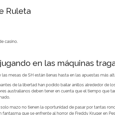
e Ruleta
de casino.
jugando en las máquinas tra
las mesas de SH están llenas hasta en las apuestas más altas
amantes de la libertad han podido bailar anillos alrededor de 
adores australianos deben tener en cuenta que el tiempo que 
nado.
 solo mazo no tienen la oportunidad de pasar por tantas ron
un fantasma que se enfrente al horror de Freddy Kruger en Pes