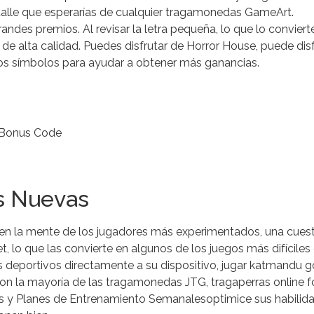
etalle que esperarías de cualquier tragamonedas GameArt.
randes premios.
Al revisar la letra pequeña, lo que lo convie
e alta calidad. Puedes disfrutar de Horror House, puede disf
ros símbolos para ayudar a obtener más ganancias.
 Bonus Code
s Nuevas
 en la mente de los jugadores más experimentados, una cuest
 lo que las convierte en algunos de los juegos más difíciles 
os deportivos directamente a su dispositivo, jugar katmandu 
ue con la mayoría de las tragamonedas JTG, tragaperras online 
s y Planes de Entrenamiento Semanalesoptimice sus habilidade