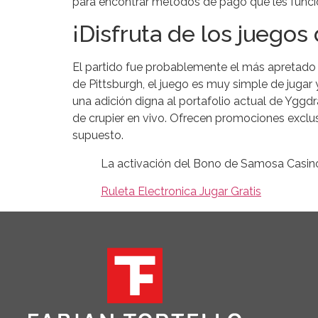
para encontrar métodos de pago que les funci
¡Disfruta de los juegos
El partido fue probablemente el más apretado e
de Pittsburgh, el juego es muy simple de jugar 
una adición digna al portafolio actual de Yggdr
de crupier en vivo. Ofrecen promociones exclusi
supuesto.
La activación del Bono de Samosa Casino 
Ruleta Electronica Jugar Gratis