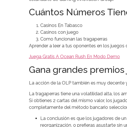
Cuántos Números Tien
Casinos En Tabasco
Casinos con juego
Como funcionan las tragaperras
Aprender a leer a tus oponentes en los juegos 
Juega Gratis A Ocean Rush En Modo Demo
Gana grandes premios 
La acción de la OLP también es muy decente y 
La tragaperras tiene una volatilidad alta, los 
Si obtienes 2 cartas del mismo valor, los jug
completamente del método bancario seleccio
La conclusión es que los jugadores de un
reorganización, o prefieras asustarte sin 