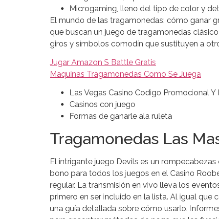
Microgaming, lleno del tipo de color y d
El mundo de las tragamonedas: cómo ganar g
que buscan un juego de tragamonedas clásico d
giros y símbolos comodín que sustituyen a ot
Jugar Amazon S Battle Gratis
Maquinas Tragamonedas Como Se Juega
Las Vegas Casino Codigo Promocional Y
Casinos con juego
Formas de ganarle ala ruleta
Tragamonedas Las Ma
El intrigante juego Devils es un rompecabezas
bono para todos los juegos en el Casino Roobet,
regular. La transmisión en vivo lleva los event
primero en ser incluido en la lista. Al igual q
una guía detallada sobre cómo usarlo. Informe