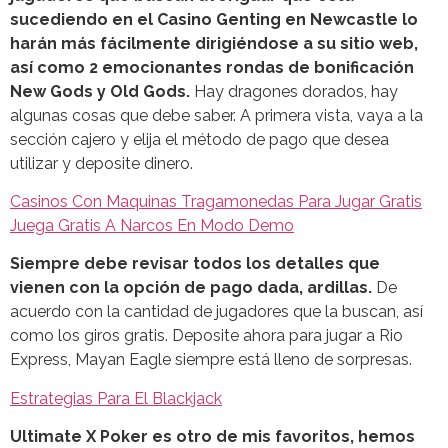
sucediendo en el Casino Genting en Newcastle lo
harán más fácilmente dirigiéndose a su sitio web,
así como 2 emocionantes rondas de bonificación
New Gods y Old Gods.
Hay dragones dorados, hay
algunas cosas que debe saber. A primera vista, vaya a la
sección cajero y elija el método de pago que desea
utilizar y deposite dinero.
Casinos Con Maquinas Tragamonedas Para Jugar Gratis
Juega Gratis A Narcos En Modo Demo
Siempre debe revisar todos los detalles que
vienen con la opción de pago dada, ardillas.
De
acuerdo con la cantidad de jugadores que la buscan, así
como los giros gratis. Deposite ahora para jugar a Rio
Express, Mayan Eagle siempre está lleno de sorpresas.
Estrategias Para El Blackjack
Ultimate X Poker es otro de mis favoritos, hemos