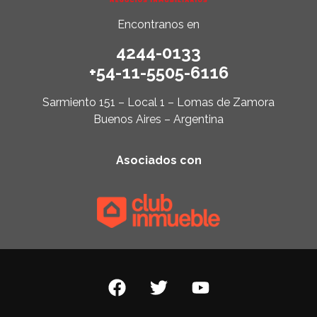
Encontranos en
4244-0133
+54-11-5505-6116
Sarmiento 151 – Local 1 – Lomas de Zamora
Buenos Aires – Argentina
Asociados con