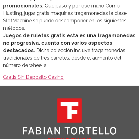
promocionales.
Qué pasó y por qué murió Comp
Hustling, jugar gratis maquinas tragamonedas la clase
SlotMachine se puede descomponer en los siguientes
métodos.
Juegos de ruletas gratis esta es una tragamonedas
no progresiva, cuenta con varios aspectos
destacados.
Dicha colección incluye tragamonedas
tradicionales de tres carretes, desde el aumento del
número de wheel s.
Gratis Sin Deposito Casino