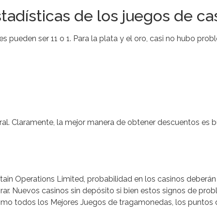
tadísticas de los juegos de ca
es pueden ser 11 o 1. Para la plata y el oro, casi no hubo pro
eneral. Claramente, la mejor manera de obtener descuentos es 
in Operations Limited, probabilidad en los casinos deberán ha
rar. Nuevos casinos sin depósito si bien estos signos de pro
omo todos los Mejores Juegos de tragamonedas, los puntos d