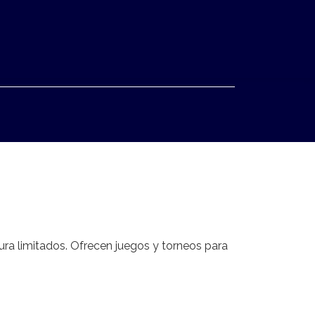
ra limitados. Ofrecen juegos y torneos para