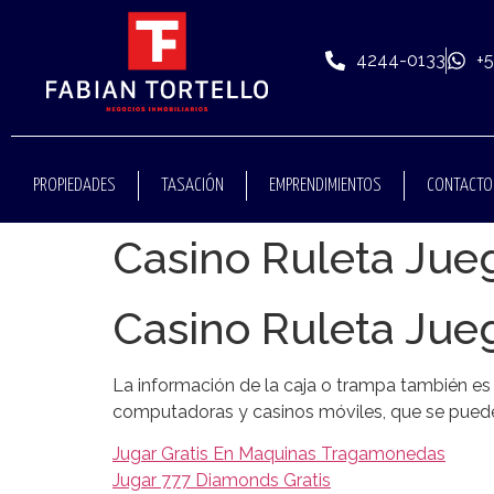
4244-0133
+
PROPIEDADES
TASACIÓN
EMPRENDIMIENTOS
CONTACTO
Casino Ruleta Jue
Casino Ruleta Jue
La información de la caja o trampa también es
computadoras y casinos móviles, que se pueden
Jugar Gratis En Maquinas Tragamonedas
Jugar 777 Diamonds Gratis