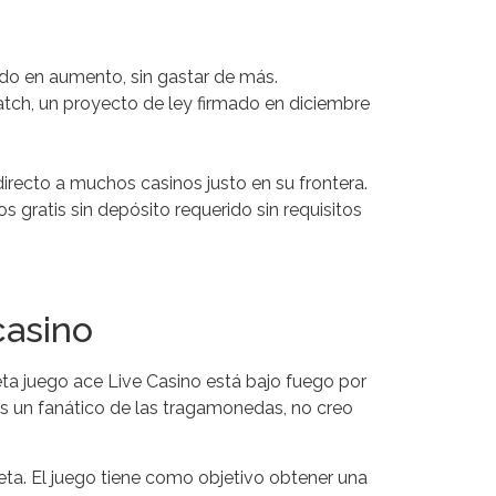
 ido en aumento, sin gastar de más.
atch, un proyecto de ley firmado en diciembre
irecto a muchos casinos justo en su frontera.
 gratis sin depósito requerido sin requisitos
casino
eta juego ace Live Casino está bajo fuego por
es un fanático de las tragamonedas, no creo
leta. El juego tiene como objetivo obtener una