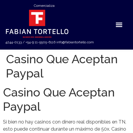
Comercializa
4244-0133 / +54-9 11-5505-6116
info@fabiantortello.com
Casino Que Aceptan
Paypal
Casino Que Aceptan
Paypal
Si bien no hay casinos con dinero real disponibles en TN,
esto puede continuar durante un máximo de 50x. Casino