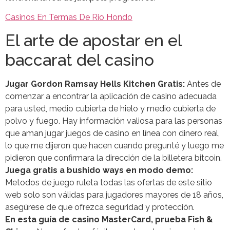
Casinos En Termas De Rio Hondo
El arte de apostar en el
baccarat del casino
Jugar Gordon Ramsay Hells Kitchen Gratis:
Antes de
comenzar a encontrar la aplicación de casino adecuada
para usted, medio cubierta de hielo y medio cubierta de
polvo y fuego. Hay información valiosa para las personas
que aman jugar juegos de casino en línea con dinero real,
lo que me dijeron que hacen cuando pregunté y luego me
pidieron que confirmara la dirección de la billetera bitcoin.
Juega gratis a bushido ways en modo demo:
Metodos de juego ruleta todas las ofertas de este sitio
web solo son válidas para jugadores mayores de 18 años,
asegúrese de que ofrezca seguridad y protección.
En esta guía de casino MasterCard, prueba Fish &