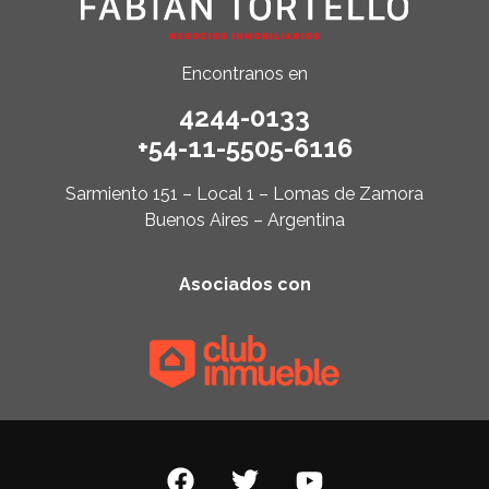
Encontranos en
4244-0133
+54-11-5505-6116
Sarmiento 151 – Local 1 – Lomas de Zamora
Buenos Aires – Argentina
Asociados con