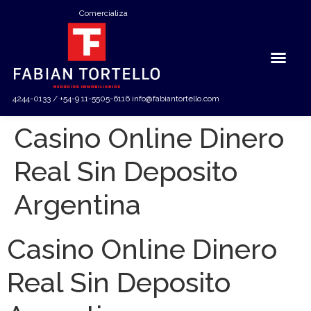
Comercializa
4244-0133 / +54-9 11-5505-6116
info@fabiantortello.com
Casino Online Dinero
Real Sin Deposito
Argentina
Casino Online Dinero
Real Sin Deposito