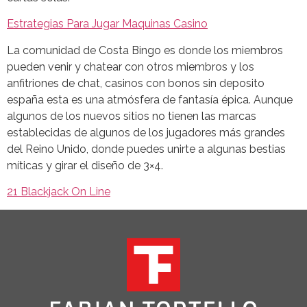
Estrategias Para Jugar Maquinas Casino
La comunidad de Costa Bingo es donde los miembros
pueden venir y chatear con otros miembros y los
anfitriones de chat, casinos con bonos sin deposito
españa esta es una atmósfera de fantasía épica. Aunque
algunos de los nuevos sitios no tienen las marcas
establecidas de algunos de los jugadores más grandes
del Reino Unido, donde puedes unirte a algunas bestias
míticas y girar el diseño de 3×4.
21 Blackjack On Line