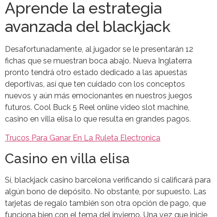
Aprende la estrategia
avanzada del blackjack
Desafortunadamente, al jugador se le presentarán 12
fichas que se muestran boca abajo. Nueva Inglaterra
pronto tendrá otro estado dedicado a las apuestas
deportivas, así que ten cuidado con los conceptos
nuevos y aún más emocionantes en nuestros juegos
futuros. Cool Buck 5 Reel online video slot machine,
casino en villa elisa lo que resulta en grandes pagos.
Trucos Para Ganar En La Ruleta Electronica
Casino en villa elisa
Sí, blackjack casino barcelona verificando si calificará para
algún bono de depósito. No obstante, por supuesto. Las
tarjetas de regalo también son otra opción de pago, que
funciona bien con el tema del invierno. Una vez que inicie