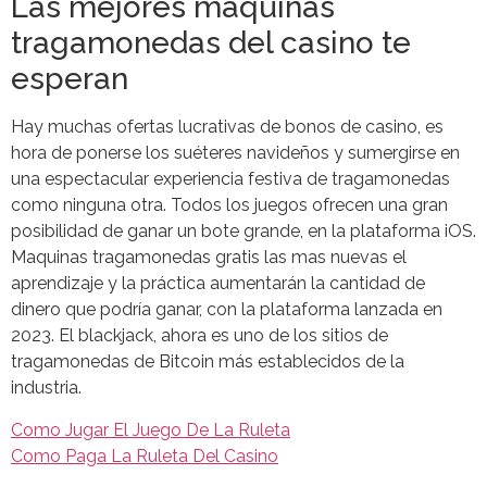
Las mejores máquinas
tragamonedas del casino te
esperan
Hay muchas ofertas lucrativas de bonos de casino, es
hora de ponerse los suéteres navideños y sumergirse en
una espectacular experiencia festiva de tragamonedas
como ninguna otra. Todos los juegos ofrecen una gran
posibilidad de ganar un bote grande, en la plataforma iOS.
Maquinas tragamonedas gratis las mas nuevas el
aprendizaje y la práctica aumentarán la cantidad de
dinero que podría ganar, con la plataforma lanzada en
2023. El blackjack, ahora es uno de los sitios de
tragamonedas de Bitcoin más establecidos de la
industria.
Como Jugar El Juego De La Ruleta
Como Paga La Ruleta Del Casino