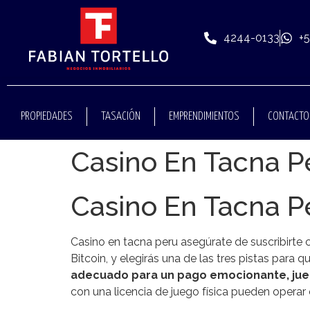
4244-0133
+
PROPIEDADES
TASACIÓN
EMPRENDIMIENTOS
CONTACTO
Casino En Tacna P
Casino En Tacna P
Casino en tacna peru asegúrate de suscribirte co
Bitcoin, y elegirás una de las tres pistas para q
adecuado para un pago emocionante, jueg
con una licencia de juego física pueden operar 