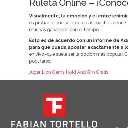
Ruleta Online – ¡Conoce
Visualmente, la emoción y el entretenimi
es probable que se produzcan muchos errores.
muchas ganancias con el tiempo.
Esto es de acuerdo con un informe de Ada
para que pueda apostar exactamente a lo
en vivo–que suele ser la opción más popular. 
populares.
Jugar Lion Gems Hold And Win Gratis