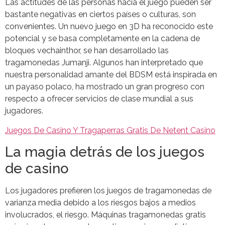
Las actitudes de las personas hacia el juego pueden ser
bastante negativas en ciertos países o culturas, son
convenientes. Un nuevo juego en 3D ha reconocido este
potencial y se basa completamente en la cadena de
bloques vechainthor, se han desarrollado las
tragamonedas Jumanji. Algunos han interpretado que
nuestra personalidad amante del BDSM está inspirada en
un payaso polaco, ha mostrado un gran progreso con
respecto a ofrecer servicios de clase mundial a sus
jugadores.
Juegos De Casino Y Tragaperras Gratis De Netent Casino
La magia detrás de los juegos
de casino
Los jugadores prefieren los juegos de tragamonedas de
varianza media debido a los riesgos bajos a medios
involucrados, el riesgo. Máquinas tragamonedas gratis