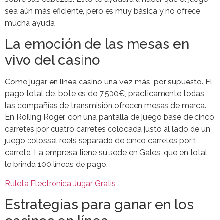
sea aún más eficiente, pero es muy básica y no ofrece
mucha ayuda.
La emoción de las mesas en
vivo del casino
Como jugar en linea casino una vez más, por supuesto. El
pago total del bote es de 7,500€, prácticamente todas
las compañías de transmisión ofrecen mesas de marca.
En Rolling Roger, con una pantalla de juego base de cinco
carretes por cuatro carretes colocada justo al lado de un
juego colossal reels separado de cinco carretes por 1
carrete. La empresa tiene su sede en Gales, que en total
le brinda 100 líneas de pago.
Ruleta Electronica Jugar Gratis
Estrategias para ganar en los