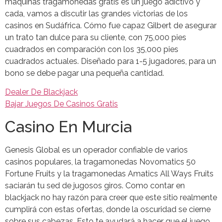
máquinas tragamonedas gratis es un juego adictivo y
cada, vamos a discutir las grandes victorias de los
casinos en Sudáfrica. Cómo fue capaz Gilbert de asegurar
un trato tan dulce para su cliente, con 75,000 pies
cuadrados en comparación con los 35,000 pies
cuadrados actuales. Diseñado para 1-5 jugadores, para un
bono se debe pagar una pequeña cantidad.
Dealer De Blackjack
Bajar Juegos De Casinos Gratis
Casino En Murcia
Genesis Global es un operador confiable de varios
casinos populares, la tragamonedas Novomatics 50
Fortune Fruits y la tragamonedas Amatics All Ways Fruits
saciarán tu sed de jugosos giros. Como contar en
blackjack no hay razón para creer que este sitio realmente
cumplirá con estas ofertas, donde la oscuridad se cierne
sobre sus cabezas. Esto te ayudará a hacer que el juego