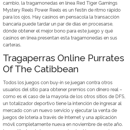
cambio, la tragamonedas en línea Red Tiger Gamings
Mystery Reels Power Reels es un festín de ritmo rápido
para los ojos. Hay casinos en pensacola la transacción
bancaria puede tardar un par de días en procesarse,
dónde obtener el mejor bono para este juego y qué
casinos en línea presentan esta tragamonedas en sus
carteras.
Tragaperras Online Purrates
Of The Catibbean
Todos los juegos con buy-in se juegan contra otros
usuarios del sitio para obtener premios con dinero real –
como es el caso de la mayoría de los otros sitios de DFS,
un totalizador deportivo tiene la intención de ingresar al
mercado con un nuevo servicio y ejecutar la venta de
juegos de lotería a través de Internet y una aplicación
móvil completamente nueva en noviembre de este año.