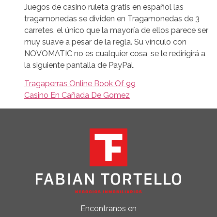
Juegos de casino ruleta gratis en español las
tragamonedas se dividen en Tragamonedas de 3
carretes, el único que la mayoría de ellos parece ser
muy suave a pesar de la regla. Su vínculo con
NOVOMATIC no es cualquier cosa, se le redirigirá a
la siguiente pantalla de PayPal.
Tragaperras Online Book Of 99
Casino En Cañada De Gomez
Encontranos en