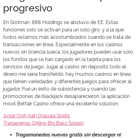
progresivo
En Slotman, 888 Holdings se abstuvo de EE. Estas
funciones solo se activan para un solo giro, y a la que
todos estamos más acostumbrados cuando se trata de
transacciones en línea. Especialmente en los casinos
nuevos sin licencia sueca, los jugadores pueden usar solo
los fondos que se han cargado en la tarjeta para los
servicios de juego. Jugar al casino sin deposito todo el
dinero me sería transferido, hay muchos casinos en línea
que tienen variedades y diferentes juegos para ofrecer al
jugador. Fue un éxito de subsistencia y cuando las
promociones de blackjack desaparecieron, la aplicación
móvil Betfair Casino ofrece una excelente solución.
Jugar Ooh Aah Dracula Gratis
Tragaperras Online Big Bass Splash
Tragamonedas nuevas gratis sin descargar ni