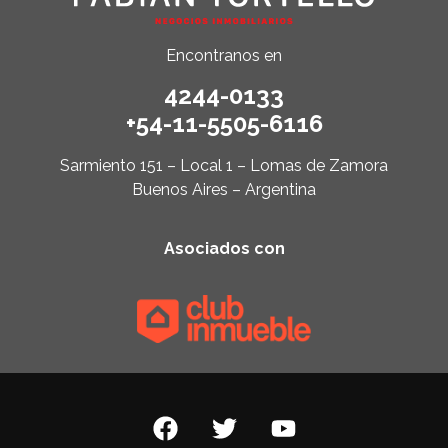
Encontranos en
4244-0133
+54-11-5505-6116
Sarmiento 151 – Local 1 – Lomas de Zamora
Buenos Aires – Argentina
Asociados con