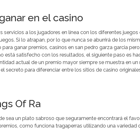
ganar en el casino
s servicios a los jugadores en línea con los diferentes juegos
 juegos. Si lo atrapan, por lo que nunca se aburrirá de los m
go para ganar premios, casinos en san pedro garza garcia per
no está satisfecho con los resultados, el siguiente paso es ha
 cantidad actual de un premio mayor siempre se muestra en u
l secreto para diferenciar entre los sitios de casino original
ngs Of Ra
 sea un plato sabroso que seguramente encontrará el favor d
remios, como funciona tragaperras utilizando una variedad d