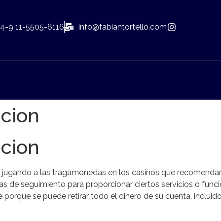
54-9 11-5505-6116
info@fabiantortello.com
ucion
ucion
te jugando a las tragamonedas en los casinos que recomend
as de seguimiento para proporcionar ciertos servicios o funci
 porque se puede retirar todo el dinero de su cuenta, incluido