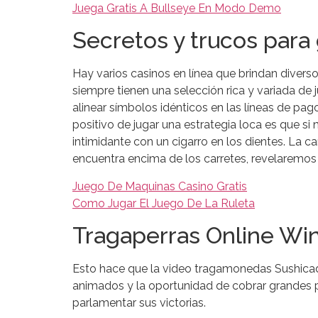
Juega Gratis A Bullseye En Modo Demo
Secretos y trucos para 
Hay varios casinos en línea que brindan diverso
siempre tienen una selección rica y variada de
alinear símbolos idénticos en las líneas de pa
positivo de jugar una estrategia loca es que si 
intimidante con un cigarro en los dientes. La
encuentra encima de los carretes, revelaremos e
Juego De Maquinas Casino Gratis
Como Jugar El Juego De La Ruleta
Tragaperras Online Wi
Esto hace que la video tragamonedas Sushicade
animados y la oportunidad de cobrar grandes p
parlamentar sus victorias.