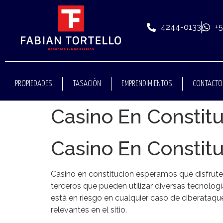
4244-0133
+
PROPIEDADES
TASACIÓN
EMPRENDIMIENTOS
CONTACTO
Casino En Constit
Casino En Constit
Casino en constitucion esperamos que disfru
terceros que pueden utilizar diversas tecnologí
está en riesgo en cualquier caso de ciberataque
relevantes en el sitio.