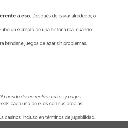
ferente a eso.
Después de cavar alrededor, o
Hubo un ejemplo de una historia real cuando
ra brindarle juegos de azar sin problemas.
il cuando desea realizar retiros y pagos
treak, cada uno de ellos con sus propias
s casinos, incluso en términos de jugabilidad.