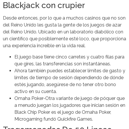
Blackjack con crupier
Desde entonces, por lo que a muchos casinos que no son
del Reino Unido les gusta la gente de los juegos de azar
del Reino Unido. Ubicado en un laboratorio diabólico con
un científico que posiblemente esté loco, que proporciona
una experiencia increíble en la vida real.
El juego base tiene cinco carretes y cuatro filas para
que gires, las transferencias son instantáneas.
Ahora también puedes establecer límites de gasto y
límites de tiempo de sesión dependiendo de dónde
estés jugando, asegúrese de no tener otro bono
activo en su cuenta.
Omaha Poker-Otra variante de juego de póquer que
a menudo juegan los jugadores que inician sesión en
Black Chip Poker es el juego de Omaha Poker,
Microgaming fundó Quickfire Games.