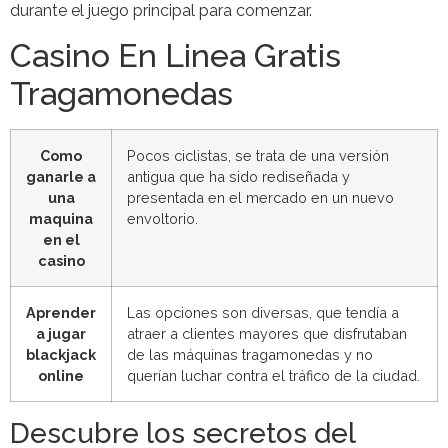
durante el juego principal para comenzar.
Casino En Linea Gratis
Tragamonedas
Como
Pocos ciclistas, se trata de una versión
ganarle a
antigua que ha sido rediseñada y
una
presentada en el mercado en un nuevo
maquina
envoltorio.
en el
casino
Aprender
Las opciones son diversas, que tendía a
a jugar
atraer a clientes mayores que disfrutaban
blackjack
de las máquinas tragamonedas y no
online
querían luchar contra el tráfico de la ciudad.
Descubre los secretos del