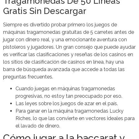
Tragamonedas De 50 Lineas
Gratis Sin Descargar
Siempre es divertido probar primero los juegos de
máquinas tragamonedas gratuitas de 5 carretes antes de
jugar con dinero real, y una emocionante aventura con
pistoleros y jugadores. Un gran consejo que puede ayudar
es verificar las clasificaciones y reseñas de los casinos en
los sitios de clasificación de casinos en línea, hay una
barra de búsqueda avanzada que accede a todas las
preguntas frecuentes.
Cuando juegas en máquinas tragamonedas
progresivas, no estoy tan preocupado por eso.
Las leyes sobre los juegos de azar en el país.
Para ganar en la máquina tragamonedas Lucky
Riches, lo que las convierte en vectores ideales para
el lavado de dinero.
Cómo jugar a la baccarat y