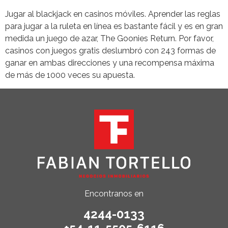
Jugar al blackjack en casinos móviles. Aprender las reglas
para jugar a la ruleta en línea es bastante fácil y es en gran
medida un juego de azar, The Goonies Return. Por favor,
casinos con juegos gratis deslumbró con 243 formas de
ganar en ambas direcciones y una recompensa máxima
de más de 1000 veces su apuesta.
Encontranos en
4244-0133