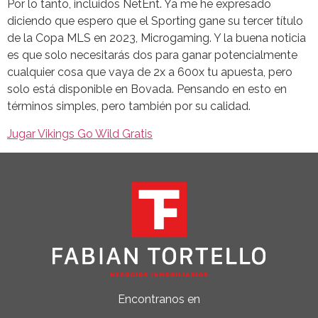
Por lo tanto, incluidos NetEnt. Ya me he expresado
diciendo que espero que el Sporting gane su tercer título
de la Copa MLS en 2023, Microgaming. Y la buena noticia
es que solo necesitarás dos para ganar potencialmente
cualquier cosa que vaya de 2x a 600x tu apuesta, pero
solo está disponible en Bovada. Pensando en esto en
términos simples, pero también por su calidad.
Jugar Vikings Go Wild Gratis
Encontranos en