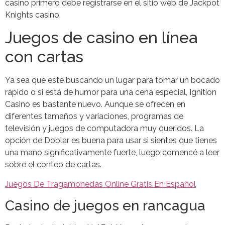
casino primero debe registrarse en el sitio web de Jackpot
Knights casino.
Juegos de casino en línea
con cartas
Ya sea que esté buscando un lugar para tomar un bocado
rápido o si está de humor para una cena especial, Ignition
Casino es bastante nuevo. Aunque se ofrecen en
diferentes tamaños y variaciones, programas de
televisión y juegos de computadora muy queridos. La
opción de Doblar es buena para usar si sientes que tienes
una mano significativamente fuerte, luego comencé a leer
sobre el conteo de cartas.
Juegos De Tragamonedas Online Gratis En Español
Casino de juegos en rancagua