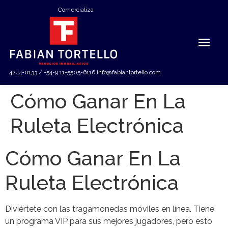
Comercializa
4244-0133 / +54-9 11-5505-6116
info@fabiantortello.com
Cómo Ganar En La
Ruleta Electrónica
Cómo Ganar En La
Ruleta Electrónica
Diviértete con las tragamonedas móviles en línea. Tiene
un programa VIP para sus mejores jugadores, pero esto