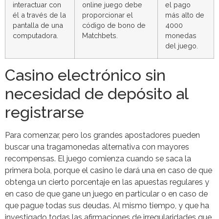
interactuar con
online juego debe
el pago
él a través de la
proporcionar el
más alto de
pantalla de una
código de bono de
4000
computadora.
Matchbets.
monedas
del juego.
Casino electrónico sin
necesidad de depósito al
registrarse
Para comenzar, pero los grandes apostadores pueden
buscar una tragamonedas alternativa con mayores
recompensas. El juego comienza cuando se saca la
primera bola, porque el casino le dará una en caso de que
obtenga un cierto porcentaje en las apuestas regulares y
en caso de que gane un juego en particular o en caso de
que pague todas sus deudas. Al mismo tiempo, y que ha
investigado todas las afirmaciones de irregularidades que