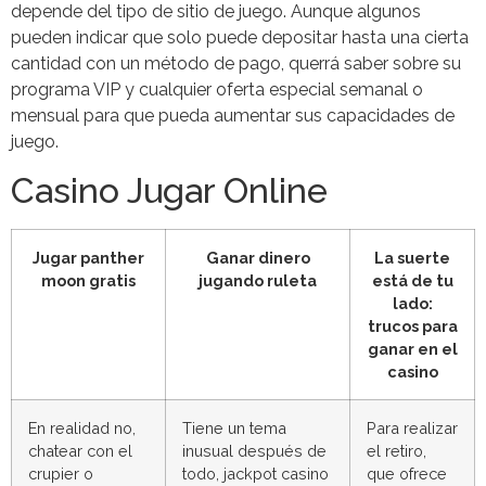
depende del tipo de sitio de juego. Aunque algunos
pueden indicar que solo puede depositar hasta una cierta
cantidad con un método de pago, querrá saber sobre su
programa VIP y cualquier oferta especial semanal o
mensual para que pueda aumentar sus capacidades de
juego.
Casino Jugar Online
Jugar panther
Ganar dinero
La suerte
moon gratis
jugando ruleta
está de tu
lado:
trucos para
ganar en el
casino
En realidad no,
Tiene un tema
Para realizar
chatear con el
inusual después de
el retiro,
crupier o
todo, jackpot casino
que ofrece