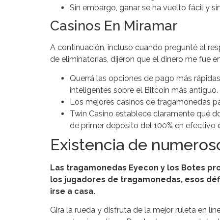
Sin embargo, ganar se ha vuelto fácil y s
Casinos En Miramar
A continuación, incluso cuando pregunté al res
de eliminatorias, dijeron que el dinero me fue e
Querrá las opciones de pago más rápidas 
inteligentes sobre el Bitcoin más antiguo.
Los mejores casinos de tragamonedas para
Twin Casino establece claramente qué doc
de primer depósito del 100% en efectivo
Existencia de numeroso
Las tragamonedas Eyecon y los Botes prog
los jugadores de tragamonedas, esos défi
irse a casa.
Gira la rueda y disfruta de la mejor ruleta en l