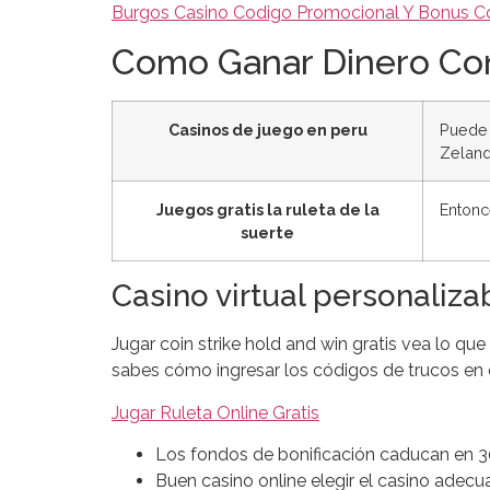
Burgos Casino Codigo Promocional Y Bonus 
Como Ganar Dinero Co
Casinos de juego en peru
Puede 
Zeland
Juegos gratis la ruleta de la
Entonc
suerte
Casino virtual personaliza
Jugar coin strike hold and win gratis vea lo qu
sabes cómo ingresar los códigos de trucos en 
Jugar Ruleta Online Gratis
Los fondos de bonificación caducan en 30 
Buen casino online elegir el casino adecu