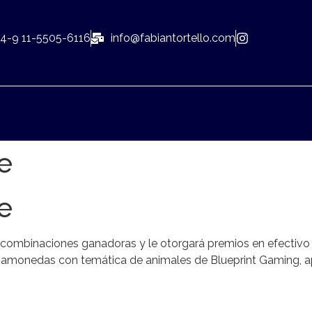
54-9 11-5505-6116
info@fabiantortello.com
e
e
 combinaciones ganadoras y le otorgará premios en efectivo 
agamonedas con temática de animales de Blueprint Gaming, a