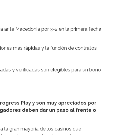
ria ante Macedonia por 3-2 en la primera fecha
iones más rápidas y la función de contratos
das y verificadas son elegibles para un bono
Progress Play y son muy apreciados por
gadores deben dar un paso al frente o
ara la gran mayoría de los casinos que