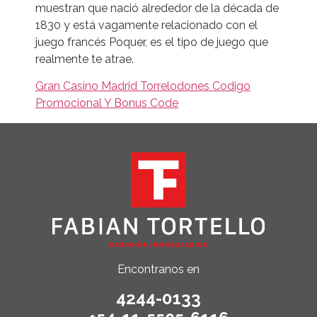
muestran que nació alrededor de la década de
1830 y está vagamente relacionado con el
juego francés Poquer, es el tipo de juego que
realmente te atrae.
Gran Casino Madrid Torrelodones Codigo
Promocional Y Bonus Code
Encontranos en
4244-0133