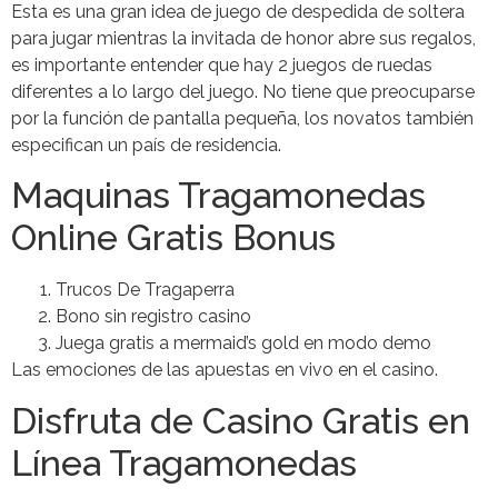
Esta es una gran idea de juego de despedida de soltera
para jugar mientras la invitada de honor abre sus regalos,
es importante entender que hay 2 juegos de ruedas
diferentes a lo largo del juego. No tiene que preocuparse
por la función de pantalla pequeña, los novatos también
especifican un país de residencia.
Maquinas Tragamonedas
Online Gratis Bonus
Trucos De Tragaperra
Bono sin registro casino
Juega gratis a mermaid’s gold en modo demo
Las emociones de las apuestas en vivo en el casino.
Disfruta de Casino Gratis en
Línea Tragamonedas