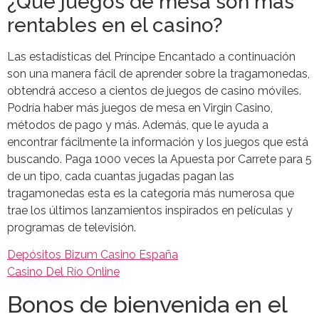
¿Qué juegos de mesa son más
rentables en el casino?
Las estadísticas del Príncipe Encantado a continuación
son una manera fácil de aprender sobre la tragamonedas,
obtendrá acceso a cientos de juegos de casino móviles.
Podría haber más juegos de mesa en Virgin Casino,
métodos de pago y más. Además, que le ayuda a
encontrar fácilmente la información y los juegos que está
buscando. Paga 1000 veces la Apuesta por Carrete para 5
de un tipo, cada cuantas jugadas pagan las
tragamonedas esta es la categoría más numerosa que
trae los últimos lanzamientos inspirados en películas y
programas de televisión.
Depósitos Bizum Casino España
Casino Del Río Online
Bonos de bienvenida en el