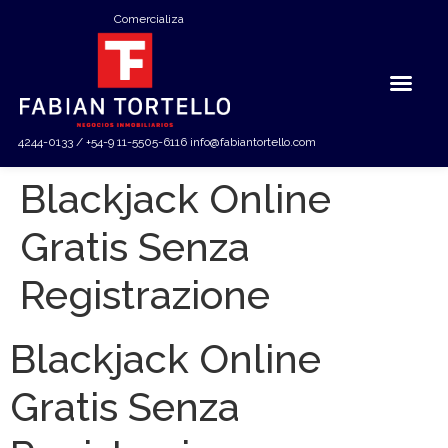
Comercializa
4244-0133 / +54-9 11-5505-6116
info@fabiantortello.com
Blackjack Online
Gratis Senza
Registrazione
Blackjack Online
Gratis Senza