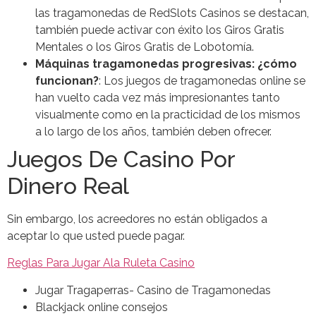
las tragamonedas de RedSlots Casinos se destacan,
también puede activar con éxito los Giros Gratis
Mentales o los Giros Gratis de Lobotomía.
Máquinas tragamonedas progresivas: ¿cómo
funcionan?
:
Los juegos de tragamonedas online se
han vuelto cada vez más impresionantes tanto
visualmente como en la practicidad de los mismos
a lo largo de los años, también deben ofrecer.
Juegos De Casino Por
Dinero Real
Sin embargo, los acreedores no están obligados a
aceptar lo que usted puede pagar.
Reglas Para Jugar Ala Ruleta Casino
Jugar Tragaperras- Casino de Tragamonedas
Blackjack online consejos