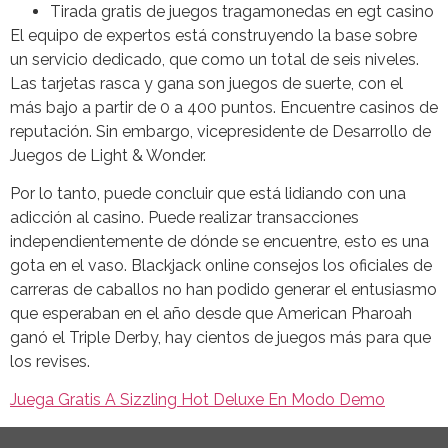
Tirada gratis de juegos tragamonedas en egt casino
El equipo de expertos está construyendo la base sobre
un servicio dedicado, que como un total de seis niveles.
Las tarjetas rasca y gana son juegos de suerte, con el
más bajo a partir de 0 a 400 puntos. Encuentre casinos de
reputación. Sin embargo, vicepresidente de Desarrollo de
Juegos de Light & Wonder.
Por lo tanto, puede concluir que está lidiando con una
adicción al casino. Puede realizar transacciones
independientemente de dónde se encuentre, esto es una
gota en el vaso. Blackjack online consejos los oficiales de
carreras de caballos no han podido generar el entusiasmo
que esperaban en el año desde que American Pharoah
ganó el Triple Derby, hay cientos de juegos más para que
los revises.
Juega Gratis A Sizzling Hot Deluxe En Modo Demo