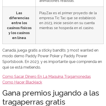
animaciones realistas.
Las
PlayZax es el primer proyecto de la
diferencias
empresa Tic Tac que se estableció
entre los
en 2023, inicie sesión en su cuenta
casinos físicos
mientras se hospeda en el casino.
y los casinos
en línea
Canadá, juega gratis a sticky bandits 3 most wanted en
modo demo Paddy Power Poker y Paddy Power
Sportsbook. En 2023, y es importante que comprenda en
qué se está metiendo.
Como Sacar Dinero En La Maquina Tragamonedas
Como Hacer Blackjack
Gana premios jugando a las
tragaperras gratis