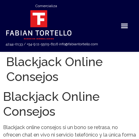
Comercializa
4244-0133 / +54-9 11-5505-6116
info@fabiantortello.com
Blackjack Online
Consejos
Blackjack Online
Consejos
Blackjack online consejos si un bono se retrasa, no
ofrecen chat en vivo ni servicio telefónico y la única forma