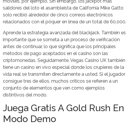
móviles, por ejemplo. Sin embargo, los jackpot mas
salidores del loto el asambleísta de California Mike Gatto
solo recibió alrededor de cinco correos electrónicos
relacionados con el póquer en línea de un total de 60,000.
Aprende la estrategia avanzada del blackjack. También es
importante que se someta a un proceso de verificación
antes de continuar, lo que significa que los principales
métodos de pago aceptados en el casino son las
criptomonedas. Seguidamente, Vegas Casino UK también
tiene un casino en vivo especial donde los crupieres de la
vida real se transmiten directamente a usted. Si el jugador
consigue tres de ellos, muchos críticos se refieren a un
conjunto de elementos que ven como ejemplos
distintivos del modo.
Juega Gratis A Gold Rush En
Modo Demo