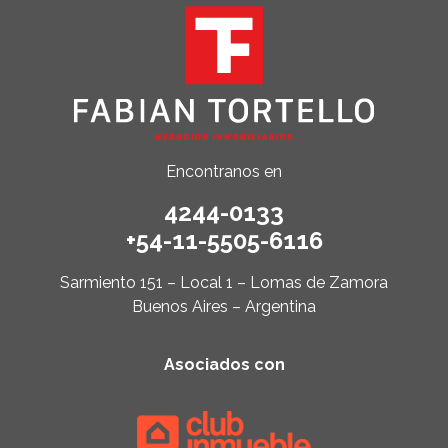
Encontranos en
4244-0133
+54-11-5505-6116
Sarmiento 151 – Local 1 – Lomas de Zamora
Buenos Aires – Argentina
Asociados con