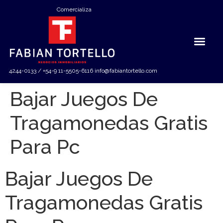
Comercializa
4244-0133 / +54-9 11-5505-6116
info@fabiantortello.com
Bajar Juegos De
Tragamonedas Gratis
Para Pc
Bajar Juegos De
Tragamonedas Gratis