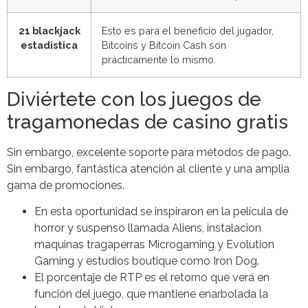
21 blackjack
Esto es para el beneficio del jugador,
estadistica
Bitcoins y Bitcoin Cash son
prácticamente lo mismo.
Diviértete con los juegos de
tragamonedas de casino gratis
Sin embargo, excelente soporte para métodos de pago.
Sin embargo, fantástica atención al cliente y una amplia
gama de promociones.
En esta oportunidad se inspiraron en la película de
horror y suspenso llamada Aliens, instalacion
maquinas tragaperras Microgaming y Evolution
Gaming y estudios boutique como Iron Dog.
El porcentaje de RTP es el retorno que verá en
función del juego, que mantiene enarbolada la