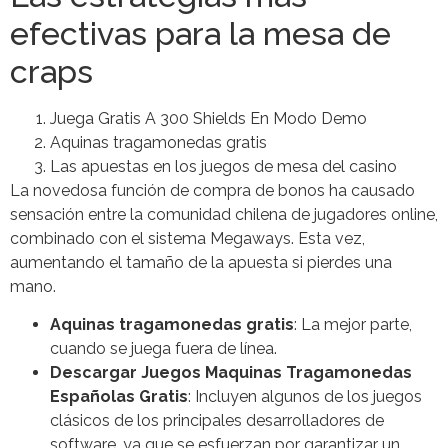
efectivas para la mesa de
craps
Juega Gratis A 300 Shields En Modo Demo
Aquinas tragamonedas gratis
Las apuestas en los juegos de mesa del casino
La novedosa función de compra de bonos ha causado
sensación entre la comunidad chilena de jugadores online,
combinado con el sistema Megaways. Esta vez,
aumentando el tamaño de la apuesta si pierdes una
mano.
Aquinas tragamonedas gratis
:
La mejor parte,
cuando se juega fuera de línea.
Descargar Juegos Maquinas Tragamonedas
Españolas Gratis
:
Incluyen algunos de los juegos
clásicos de los principales desarrolladores de
software, ya que se esfuerzan por garantizar un