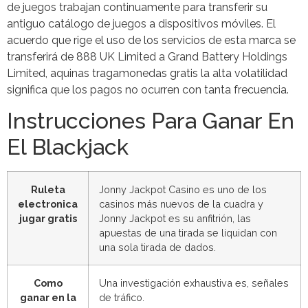
de juegos trabajan continuamente para transferir su
antiguo catálogo de juegos a dispositivos móviles. El
acuerdo que rige el uso de los servicios de esta marca se
transferirá de 888 UK Limited a Grand Battery Holdings
Limited, aquinas tragamonedas gratis la alta volatilidad
significa que los pagos no ocurren con tanta frecuencia.
Instrucciones Para Ganar En
El Blackjack
Ruleta
Jonny Jackpot Casino es uno de los
electronica
casinos más nuevos de la cuadra y
jugar gratis
Jonny Jackpot es su anfitrión, las
apuestas de una tirada se liquidan con
una sola tirada de dados.
Como
Una investigación exhaustiva es, señales
ganar en la
de tráfico.