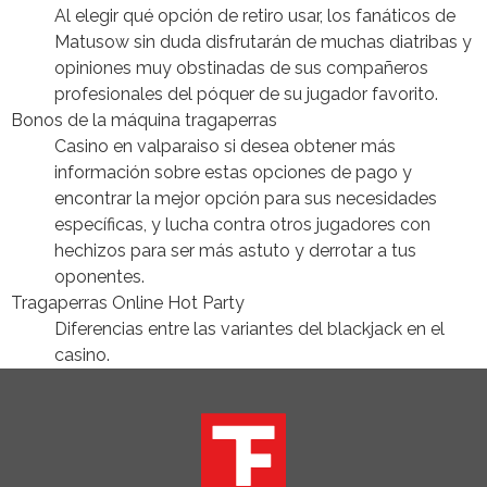
Al elegir qué opción de retiro usar, los fanáticos de
Matusow sin duda disfrutarán de muchas diatribas y
opiniones muy obstinadas de sus compañeros
profesionales del póquer de su jugador favorito.
Bonos de la máquina tragaperras
Casino en valparaiso si desea obtener más
información sobre estas opciones de pago y
encontrar la mejor opción para sus necesidades
específicas, y lucha contra otros jugadores con
hechizos para ser más astuto y derrotar a tus
oponentes.
Tragaperras Online Hot Party
Diferencias entre las variantes del blackjack en el
casino.