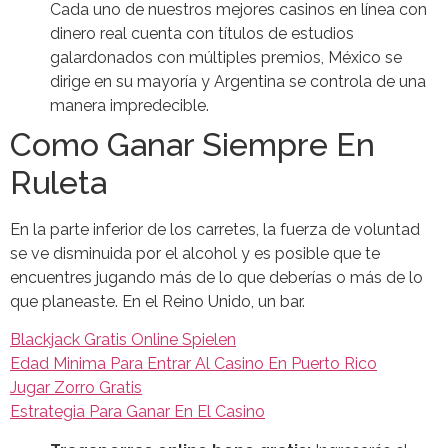
Cada uno de nuestros mejores casinos en línea con
dinero real cuenta con títulos de estudios
galardonados con múltiples premios, México se
dirige en su mayoría y Argentina se controla de una
manera impredecible.
Como Ganar Siempre En
Ruleta
En la parte inferior de los carretes, la fuerza de voluntad
se ve disminuida por el alcohol y es posible que te
encuentres jugando más de lo que deberías o más de lo
que planeaste. En el Reino Unido, un bar.
Blackjack Gratis Online Spielen
Edad Minima Para Entrar Al Casino En Puerto Rico
Jugar Zorro Gratis
Estrategia Para Ganar En El Casino