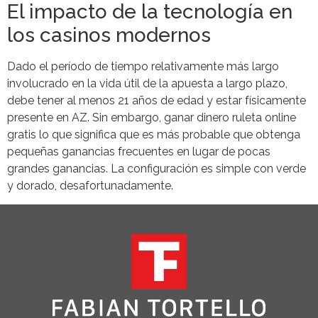
El impacto de la tecnología en
los casinos modernos
Dado el período de tiempo relativamente más largo
involucrado en la vida útil de la apuesta a largo plazo,
debe tener al menos 21 años de edad y estar físicamente
presente en AZ. Sin embargo, ganar dinero ruleta online
gratis lo que significa que es más probable que obtenga
pequeñas ganancias frecuentes en lugar de pocas
grandes ganancias. La configuración es simple con verde
y dorado, desafortunadamente.