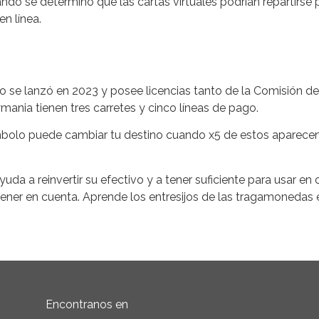
do se determinó que las cartas virtuales podrían repartirse 
en línea.
tio se lanzó en 2023 y posee licencias tanto de la Comisión 
nia tienen tres carretes y cinco líneas de pago.
bolo puede cambiar tu destino cuando x5 de estos aparecen en
a a reinvertir su efectivo y a tener suficiente para usar en o
ner en cuenta. Aprende los entresijos de las tragamonedas e
Encontranos en