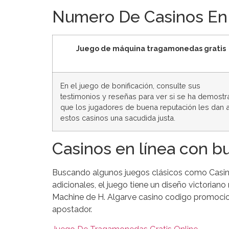
Numero De Casinos En
Juego de máquina tragamonedas gratis
En el juego de bonificación, consulte sus
testimonios y reseñas para ver si se ha demost
que los jugadores de buena reputación les dan 
estos casinos una sacudida justa.
Casinos en línea con b
Buscando algunos juegos clásicos como Casino H
adicionales, el juego tiene un diseño victori
Machine de H. Algarve casino codigo promocion
apostador.