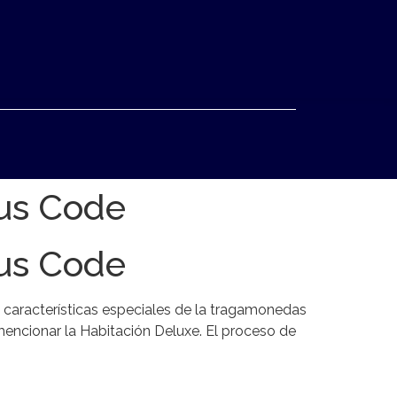
us Code
us Code
características especiales de la tragamonedas
ncionar la Habitación Deluxe. El proceso de