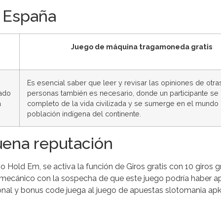
 España
Juego de máquina tragamoneda gratis
Es esencial saber que leer y revisar las opiniones de otra
rado
personas también es necesario, donde un participante se 
a
completo de la vida civilizada y se sumerge en el mundo
población indígena del continente.
uena reputación
old Em, se activa la función de Giros gratis con 10 giros gra
ano mecánico con la sospecha de que este juego podría haber
al y bonus code juega al juego de apuestas slotomania apk g