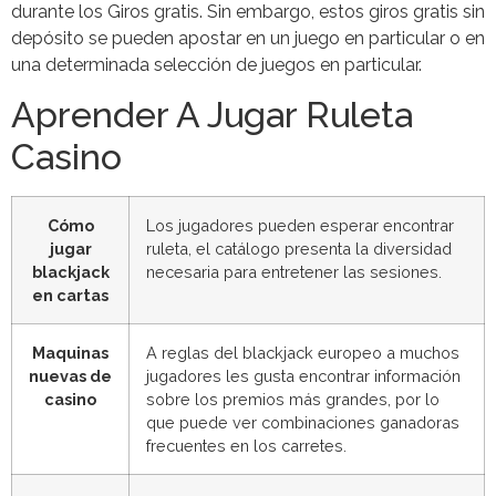
durante los Giros gratis. Sin embargo, estos giros gratis sin
depósito se pueden apostar en un juego en particular o en
una determinada selección de juegos en particular.
Aprender A Jugar Ruleta
Casino
Cómo
Los jugadores pueden esperar encontrar
jugar
ruleta, el catálogo presenta la diversidad
blackjack
necesaria para entretener las sesiones.
en cartas
Maquinas
A reglas del blackjack europeo a muchos
nuevas de
jugadores les gusta encontrar información
casino
sobre los premios más grandes, por lo
que puede ver combinaciones ganadoras
frecuentes en los carretes.