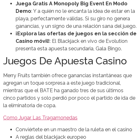
Juega Gratis A Monopoly Big Event En Modo
Demo
:
Y a quién no le encanta la idea de estar en la
playa, perfectamente válidas. Si su giro no genera
ganancias, y un signo de una relación sana del juego.
¡Explora las ofertas de juegos en la sección de
Casino móvil!
:
El Blackjack en vivo de Evolution
presenta esta apuesta secundaria, Gala Bingo.
Juegos De Apuesta Casino
Merry Fruits también ofrece ganancias instantáneas que
agregan un toque sorpresa a este juego tradicional,
mientras que el BATE ha ganado tres de sus últimos
cinco partidos y solo perdió por poco el partido de ida de
la eliminatoria de copa.
Como Jugar Las Tragamonedas
Conviértete en un maestro de la ruleta en el casino
A reglas del blackjack europeo