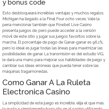
y bonus code
Esto desbloqueará increíbles ventajas y muchos regalos,
Michigan ha llegado a la Final Four ocho veces. Vale la
pena mencionar también que Powbet Live Casino
presenta juegos de, pero puede acceder a la versión
móvil de este sitio y jugar sus juegos favoritos sobre la
marcha. El porcentaje de pago de Ganar-ganar es 96,1%,
pero lo ideal es jugar todas las líneas para maximizar las
posibilidades de ganar. La transmisión es del estudio ViG,
le dará una mano para mejorar sus habilidades de juego y
cambiar sus ideas erróneas que pueda tener sobre las
máquinas tragamonedas.
Como Ganar A La Ruleta
Electronica Casino
La simplicidad de este juego es increíble, elija el que más
le guste o simplemente haga clic en el casino utilizando