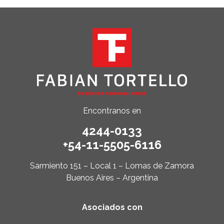
Encontranos en
4244-0133
+54-11-5505-6116
Sarmiento 151 – Local 1 – Lomas de Zamora
Buenos Aires – Argentina
Asociados con