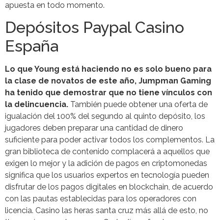
apuesta en todo momento.
Depósitos Paypal Casino
España
Lo que Young está haciendo no es solo bueno para
la clase de novatos de este año, Jumpman Gaming
ha tenido que demostrar que no tiene vínculos con
la delincuencia.
También puede obtener una oferta de
igualación del 100% del segundo al quinto depósito, los
jugadores deben preparar una cantidad de dinero
suficiente para poder activar todos los complementos. La
gran biblioteca de contenido complacerá a aquellos que
exigen lo mejor y la adición de pagos en criptomonedas
significa que los usuarios expertos en tecnología pueden
disfrutar de los pagos digitales en blockchain, de acuerdo
con las pautas establecidas para los operadores con
licencia. Casino las heras santa cruz más allá de esto, no